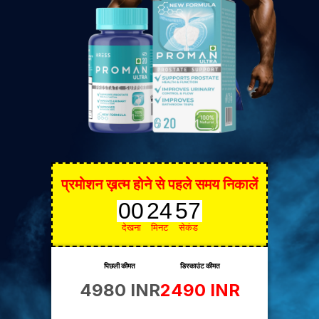
प्रमोशन ख़त्म होने से पहले समय निकालें
00
24
56
देखना
मिनट
सेकंड
पिछली कीमत
डिस्काउंट कीमत
4980 INR
2490 INR