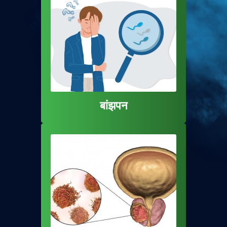
बांझपन